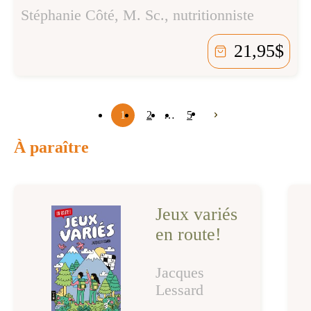
Stéphanie Côté, M. Sc., nutritionniste
21,95
$
1
2
…
5
À paraître
Jeux variés
en route!
Jacques
Lessard