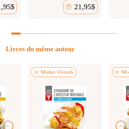
1,95
$
21,95
$
Livres du même auteur
Modus Vivendi
Mod