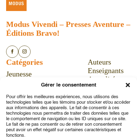
Modus Vivendi
–
Presses Aventure
–
Éditions Bravo!
Catégories
Auteurs
Enseignants
Jeunesse
Actualités
Bandes dessinées
Gérer le consentement
Calendrier
Livres-jeux
Communiqués
Pour offrir les meilleures expériences, nous utilisons des
Vie pratique
technologies telles que les témoins pour stocker et/ou accéder
Concours
Aubaines
aux informations des appareils. Le fait de consentir à ces
technologies nous permettra de traiter des données telles que
À propos
le comportement de navigation ou les ID uniques sur ce site.
Service à la clientèle
Le fait de ne pas consentir ou de retirer son consentement
peut avoir un effet négatif sur certaines caractéristiques et
Contact
fonctions.