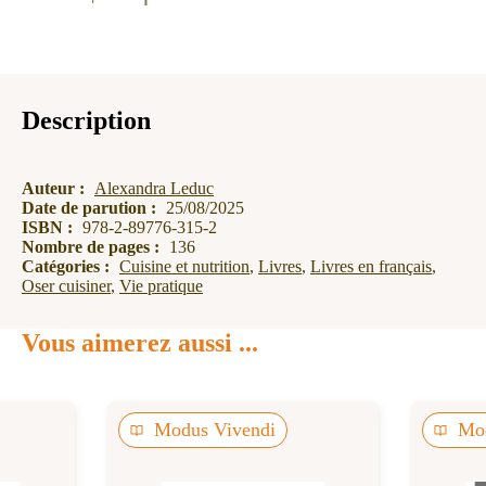
de
l'intestin
irritable
Description
Auteur :
Alexandra Leduc
Date de parution :
25/08/2025
ISBN :
978-2-89776-315-2
Nombre de pages :
136
Catégories :
Cuisine et nutrition
,
Livres
,
Livres en français
,
Oser cuisiner
,
Vie pratique
Vous aimerez aussi ...
Modus Vivendi
Mod