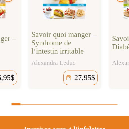
Savoir quoi manger –
ger –
Savoi
Syndrome de
Diabè
l’intestin irritable
Alexa
Alexandra Leduc
6,95
$
27,95
$
Inscrivez-vous à l’infolettre