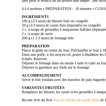
Idée pour le brunch ou un dessert tout simple : une recet
4 à 6 portions • PRÉPARATION :
10 minutes • CUIS
INGRÉDIENTS
100 g (
2
/
3
tasse) de bleuets frais ou congelés
50 g (
1
/
3
tasse) de cassis frais (équeutés) ou congelés
2 c. à soupe de groseilles à maquereau fraîches (équeuté
2 c. à soupe de sucre
200 g (1
1
/
3
tasse) de fromage brie
PRÉPARATION
Placer la grille au centre du four. Préchauffer le four à 
Dans une poêle, à feu moyen-vif, porter à ébullition les fr
éclatés. Réserver.
Déposer le fromage dans un moule à tarte et cuire au four
Déposer la garniture aux fruits sur le fromage.
ACCOMPAGNEMENT
Servir le brie fondant avec des tranches de pain baguette 
VARIANTES FRUITÉES
Remplacer les bleuets, les cassis et les groseilles à ma
Recette tirée du livre
Sous le charme des petits fruits
de L