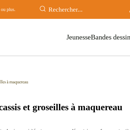
ou plus.
Jeunesse
Bandes dessi
illes à maquereau
cassis et groseilles à maquereau