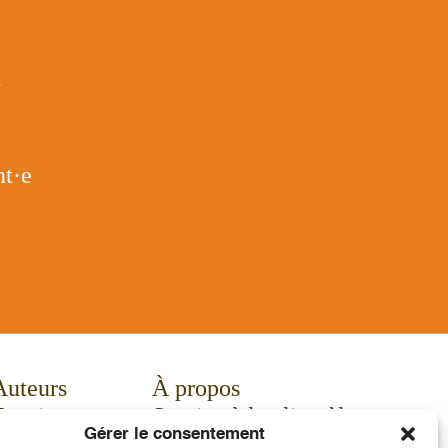
t
t·e
Auteurs
À propos
Enseignants
Service à la clientèle
Gérer le consentement
Actualités
Contact