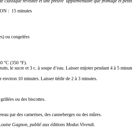
te classique revisitée et une preuve upplémentaire que fromage et petit
SON :
15 minutes
es) ou congelées
180 °C (350 °F).
uits, le sucre et 3 c. à soupe d’eau. Laisser mijoter pendant 4 à 5 minutes
 environ 10 minutes. Laisser tiédir de 2 à 3 minutes.
grillées ou des biscottes.
quereau par des camerises, des canneberges ou des mûres.
ouise Gagnon, publié aux éditions Modus Vivendi.