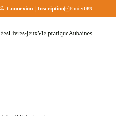
Connexion | Inscription
Panier
0
EN
nées
Livres-jeux
Vie pratique
Aubaines