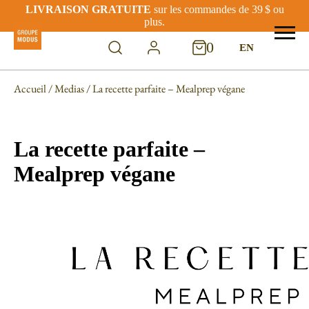
LIVRAISON GRATUITE
sur les commandes de 39 $ ou
plus.
0
EN
Accueil
/
Medias
/ La recette parfaite – Mealprep végane
La recette parfaite –
Mealprep végane