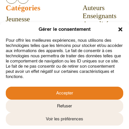
Catégories
Auteurs
Enseignants
Jeunesse
Actualités
Bandes dessinées
Gérer le consentement
Calendrier
Livres-jeux
Communiqués
Pour offrir les meilleures expériences, nous utilisons des
Vie pratique
technologies telles que les témoins pour stocker et/ou accéder
Concours
Aubaines
aux informations des appareils. Le fait de consentir à ces
technologies nous permettra de traiter des données telles que
À propos
le comportement de navigation ou les ID uniques sur ce site.
Service à la clientèle
Le fait de ne pas consentir ou de retirer son consentement
peut avoir un effet négatif sur certaines caractéristiques et
Contact
fonctions.
Mon compte
Accepter
Refuser
Politique de confidentialité
CGV
Politique de témoins
Voir les préférences
2026 © Tous droits réservés