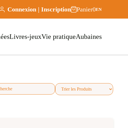
Connexion | Inscription
Panier
0
EN
nées
Livres-jeux
Vie pratique
Aubaines