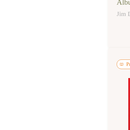
Alb
Jim 
P