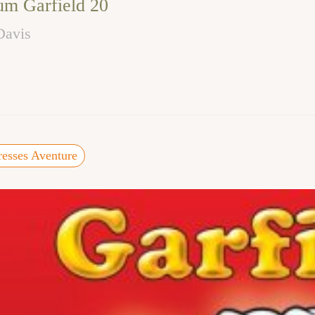
um Garfield 20
Davis
resses Aventure