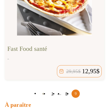
Fast Food santé
-
12,95
$
29,95
$
1
…
8
9
À paraître