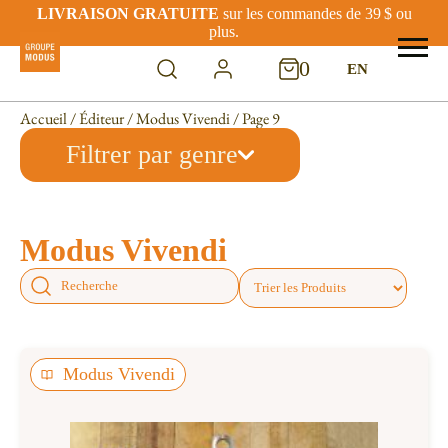
LIVRAISON GRATUITE
sur les commandes de 39 $ ou
plus.
0
EN
Accueil
/
Éditeur
/
Modus Vivendi
/ Page 9
Filtrer par genre
Modus Vivendi
Modus Vivendi