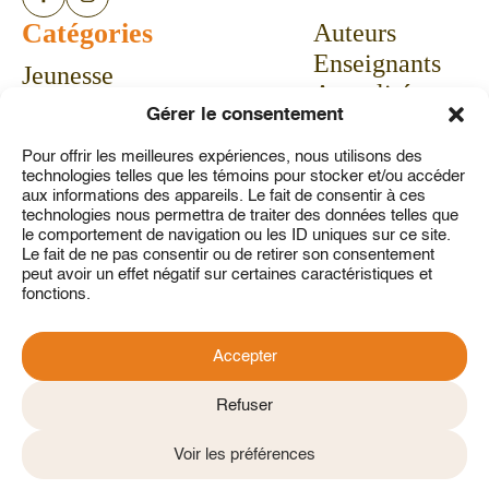
Catégories
Auteurs
Enseignants
Jeunesse
Actualités
Bandes dessinées
Gérer le consentement
Calendrier
Livres-jeux
Communiqués
Pour offrir les meilleures expériences, nous utilisons des
Vie pratique
technologies telles que les témoins pour stocker et/ou accéder
Concours
Aubaines
aux informations des appareils. Le fait de consentir à ces
technologies nous permettra de traiter des données telles que
À propos
le comportement de navigation ou les ID uniques sur ce site.
Service à la clientèle
Le fait de ne pas consentir ou de retirer son consentement
peut avoir un effet négatif sur certaines caractéristiques et
Contact
fonctions.
Mon compte
Accepter
Refuser
Politique de confidentialité
CGV
Politique de témoins
Voir les préférences
2026 © Tous droits réservés