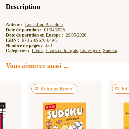
Description
Auteur :
Louis-Luc Beaudoin
Date de parution :
01/04/2026
Date de parution en Europe :
29/05/2026
ISBN :
978-2-89670-649-5
Nombre de pages :
320
Catégories :
Livres
,
Livres en français
,
Livres-jeux
,
Sudoku
Vous aimerez aussi ...
Éditions Bravo!
Édi