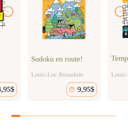
Temps
Sudoku en route!
Louis-Luc Beaudoin
Louis
4,95
$
9,95
$