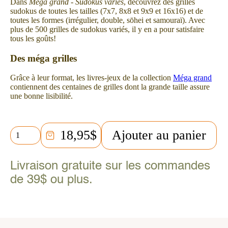
Dans
Méga grand - Sudokus variés
, découvrez des grilles
sudokus de toutes les tailles (7x7, 8x8 et 9x9 et 16x16) et de
toutes les formes (irrégulier, double, sōhei et samouraï). Avec
plus de 500 grilles de sudokus variés, il y en a pour satisfaire
tous les goûts!
Des méga grilles
Grâce à leur format, les livres-jeux de la collection
Méga grand
contiennent des centaines de grilles dont la grande taille assure
une bonne lisibilité.
quantité
18,95
$
Ajouter au panier
de
Méga
grand
Livraison gratuite sur les commandes
-
Sudokus
de 39$ ou plus.
variés