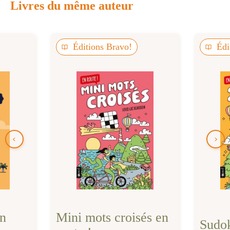
Livres du même auteur
Éditions Bravo!
Édi
en
Mini mots croisés en
Sudok