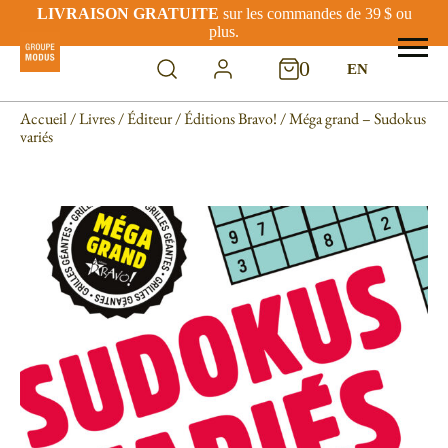
LIVRAISON GRATUITE
sur les commandes de 39 $ ou
plus.
0
EN
Accueil
/
Livres
/
Éditeur
/
Éditions Bravo!
/ Méga grand – Sudokus
variés