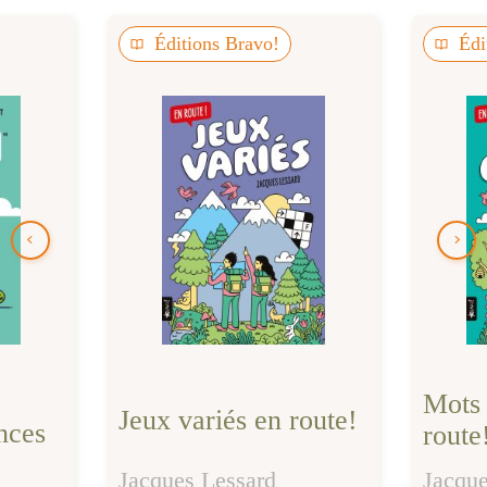
Éditions Bravo!
Édi
Mots 
Jeux variés en route!
nces
route
Jacques Lessard
Jacque