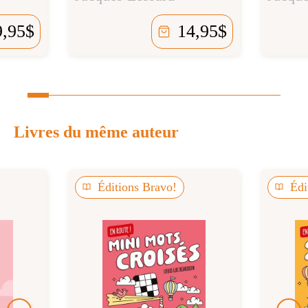
9,95
$
14,95
$
Livres du même auteur
Éditions Bravo!
Édi