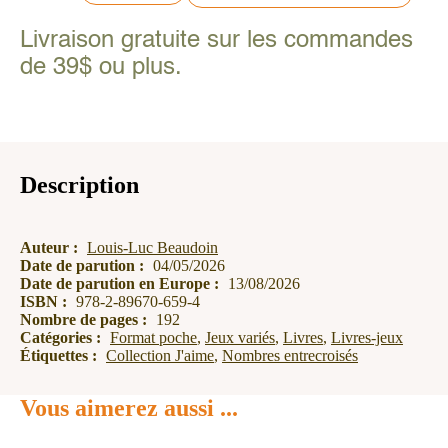
J'aime
-
Livraison gratuite sur les commandes
Nombres
entrecroisés
de 39$ ou plus.
Description
Auteur :
Louis-Luc Beaudoin
Date de parution :
04/05/2026
Date de parution en Europe :
13/08/2026
ISBN :
978-2-89670-659-4
Nombre de pages :
192
Catégories :
Format poche
,
Jeux variés
,
Livres
,
Livres-jeux
Étiquettes :
Collection J'aime
,
Nombres entrecroisés
Vous aimerez aussi ...