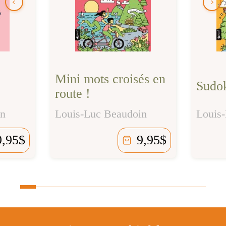
Mini mots croisés en
Sudok
route !
Louis
in
Louis-Luc Beaudoin
9,95
$
9,95
$