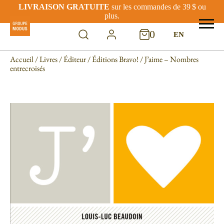
LIVRAISON GRATUITE
sur les commandes de 39 $ ou
plus.
0
EN
Accueil
/
Livres
/
Éditeur
/
Éditions Bravo!
/ J’aime – Nombres
entrecroisés