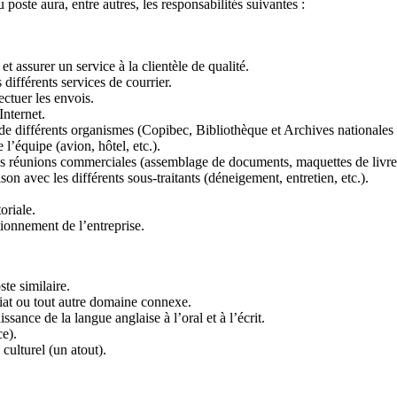
 poste aura, entre autres, les responsabilités suivantes :
 assurer un service à la clientèle de qualité.
 différents services de courrier.
ectuer les envois.
Internet.
 de différents organismes (Copibec, Bibliothèque et Archives nationales
l’équipe (avion, hôtel, etc.).
es réunions commerciales (assemblage de documents, maquettes de livres
son avec les différents sous-traitants (déneigement, entretien, etc.).
oriale.
tionnement de l’entreprise.
te similaire.
riat ou tout autre domaine connexe.
ssance de la langue anglaise à l’oral et à l’écrit.
e).
culturel (un atout).