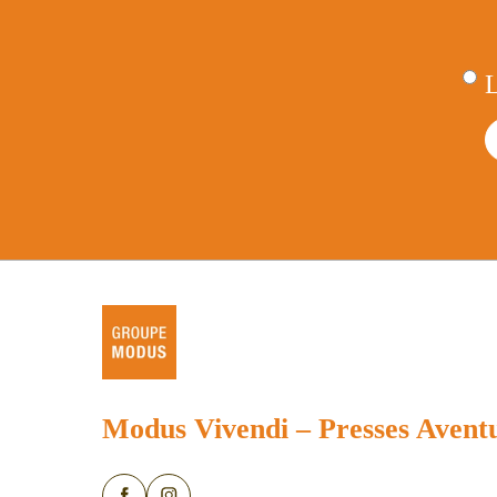
L
C
Modus Vivendi
–
Presses Avent