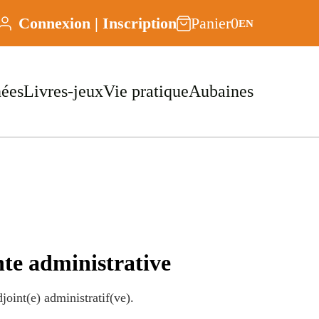
Connexion | Inscription
Panier
0
EN
nées
Livres-jeux
Vie pratique
Aubaines
e administrative
oint(e) administratif(ve).