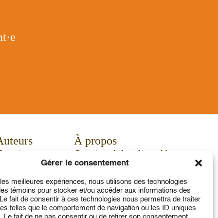
t·e
Auteurs
À propos
Enseignants
Service à la clientèle
Gérer le consentement
Actualités
Contact
Calendrier
Mon compte
r les meilleures expériences, nous utilisons des technologies
 les témoins pour stocker et/ou accéder aux informations des
Communiqués
 Le fait de consentir à ces technologies nous permettra de traiter
Concours
s telles que le comportement de navigation ou les ID uniques
e. Le fait de ne pas consentir ou de retirer son consentement