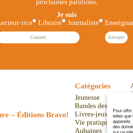
prochaines parutions.
Je suis
ecteur·rice
Libraire
Journaliste
Enseignan
ourriel
Envoyer
Catégories
Jeunesse
Bandes dessinées
Pour offri
Livres-jeux
ure
–
Éditions Bravo!
telles que
Vie pratique
appareils.
des donnée
Aubaines
sur ce sit