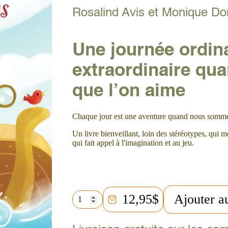
Rosalind Avis et Monique D
Une journée ordina
extraordinaire qu
que l’on aime
Chaque jour est une aventure quand nous somm
Un livre bienveillant, loin des stéréotypes, qui m
qui fait appel à l'imagination et au jeu.
quantité
12,95
$
Ajouter a
de
Où
allons-