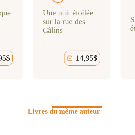
ique
Une nuit étoilée
S
sur la rue des
é
Câlins
-
-
95
$
14,95
$
Livres du même auteur