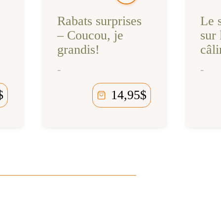
Rabats surprises
Le s
– Coucou, je
sur 
grandis!
câli
-
-
$
14,95
$