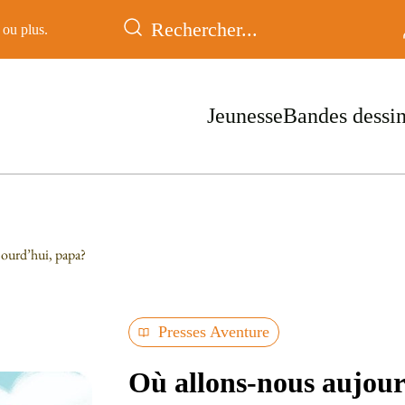
ou plus.
Jeunesse
Bandes dessi
jourd’hui, papa?
Presses Aventure
Où allons-nous aujou