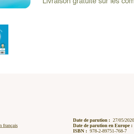
Livraison gratuite sur les c
nous
aujourd'hui,
papa?
Date de parution :
27/05/202
n français
Date de parution en Europe :
ISBN :
978-2-89751-768-7