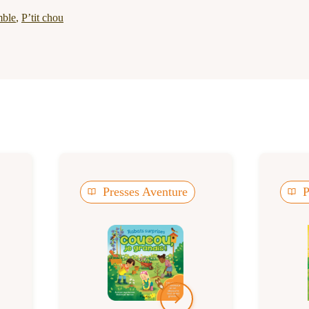
mble
,
P’tit chou
Presses Aventure
P