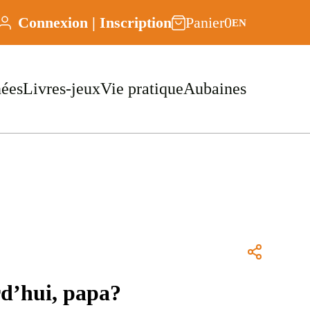
Connexion | Inscription
Panier
0
EN
nées
Livres-jeux
Vie pratique
Aubaines
rd’hui, papa?