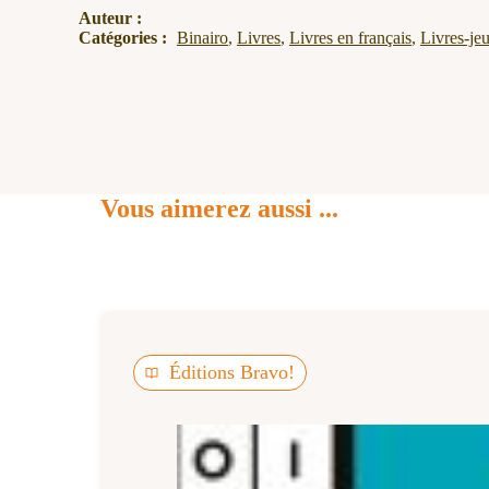
Auteur :
Catégories :
Binairo
,
Livres
,
Livres en français
,
Livres-je
Vous aimerez aussi ...
Éditions Bravo!