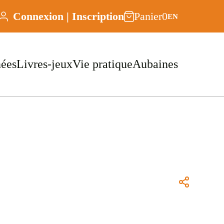
Connexion | Inscription
Panier
0
EN
nées
Livres-jeux
Vie pratique
Aubaines