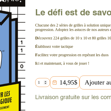
Le défi est de savo
Chacune des 2 séries de grilles à solution uniqu
progression. Adoptez les astuces de nos auteurs e
D
écouvrez 224 grilles de 10 x 10 et 80 grilles 1
É
tablissez votre tactique
F
acilitez votre progression en repérant les duos
I
ci et maintenant, à vous de jouer !
quantité
14,95
$
Ajouter a
de
Défi
-
Livraison gratuite sur les c
Jeux
de
Binairo