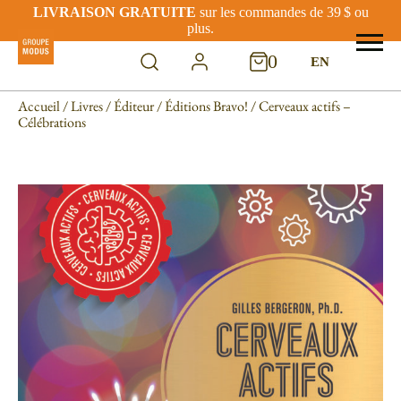
LIVRAISON GRATUITE
sur les commandes de 39 $ ou
plus.
0
EN
Accueil
/
Livres
/
Éditeur
/
Éditions Bravo!
/ Cerveaux actifs –
Célébrations