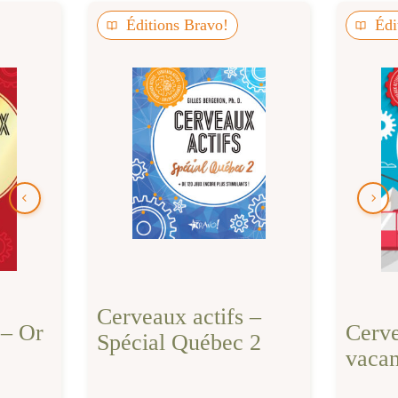
Éditions Bravo!
Édi
Cerveaux actifs –
 – Or
Cerve
Spécial Québec 2
vacan