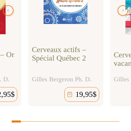
Cerveaux actifs –
 – Or
Cerve
Spécial Québec 2
vacan
. D.
Gilles Bergeron Ph. D.
Gilles
2,95
$
19,95
$