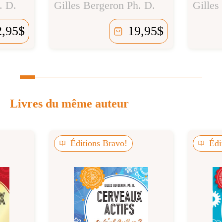
. D.
Gilles Bergeron Ph. D.
Gilles
2,95
$
19,95
$
Livres du même auteur
Éditions Bravo!
Édi