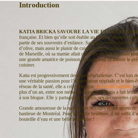
Introduction
KATIA BRICKA SAVOURE LA VIE ET LES PLAISI
française. Et bien qu’elle soit établie au Québec depuis son p
partie de ses souvenirs d’enfance. Sa grand- mère maternelle 
d’olive, mais aussi le plaisir de cuisiner. Elle se souviendra 
de Marseille, où sa mamie allait chercher du poisson frais pour
une grande amatrice de poisson, mais de voir sa mamie le prép
cuisiner.
Katia est progressivement devenue végétalienne. C’est lors de 
une véritable passion pour l’alimentation végétale et le bien-êt
réseau de la santé, elle a créé le blogue
La recette parfaite
po
plus d’un an, entre son métier et sa passion, Katia a fait le c
à son blogue. Elle y partage ses recettes, ses découvertes culin
Grande amoureuse de la nature, des voyages et des sports de p
banlieue de Montréal. Pour la rendre heureuse, il lui suffit d
bouteille d’eau et une belle montagne !