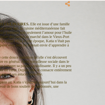
RS CULINAIRES.
Elle est issue d’une famille
lus jeune âge, la cuisine méditerranéenne fait
lui a transmis non seulement l’amour pour l’huile
toujours des sorties au marché dans le Vieux-Port
 le dîner. Déjà à cette époque, Katia n’était pas
arer avec soin lui donnait envie d’apprendre à
cette douce transition qu’elle s’est découvert
re en général. Alors travailleuse sociale dans le
ur partager sa passion grandissante. Il y a un peu
hoix du cœur. Depuis, elle se consacre entièrement
aires et ses astuces bien-être.
lein air, Katia s’épanouit aujourd’hui dans la
’avoir de bons souliers de randonnée, une