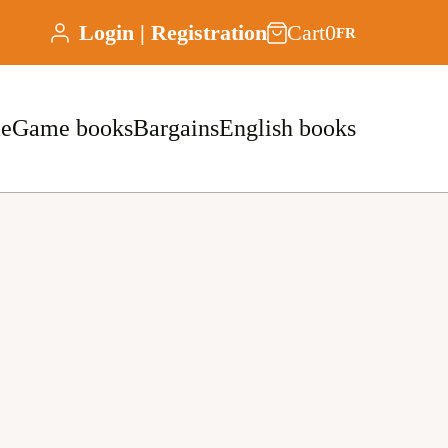
Login | Registration
Cart
0
FR
le
Game books
Bargains
English books