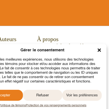
Auteurs
À propos
Enseignants
Service à la clientèle
Gérer le consentement
Actualités
Contact
Calendrier
Mon compte
r les meilleures expériences, nous utilisons des technologies
 les témoins pour stocker et/ou accéder aux informations des
Communiqués
 Le fait de consentir à ces technologies nous permettra de traiter
Concours
s telles que le comportement de navigation ou les ID uniques
e. Le fait de ne pas consentir ou de retirer son consentement
un effet négatif sur certaines caractéristiques et fonctions.
cepter
Refuser
Voir les préférences
2026 © Tous droits réservés
Politique de témoins
Protection de vos renseignements personnels