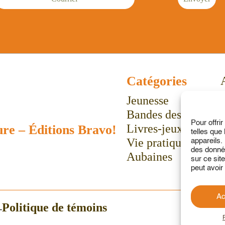
Catégories
Jeunesse
Bandes dessinées
Pour offri
Livres-jeux
ure
–
Éditions Bravo!
telles que
Vie pratique
appareils.
des donnée
Aubaines
sur ce sit
peut avoir 
Ac
Politique de témoins