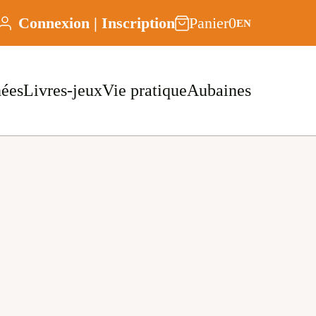
Connexion | Inscription
Panier
0
EN
nées
Livres-jeux
Vie pratique
Aubaines