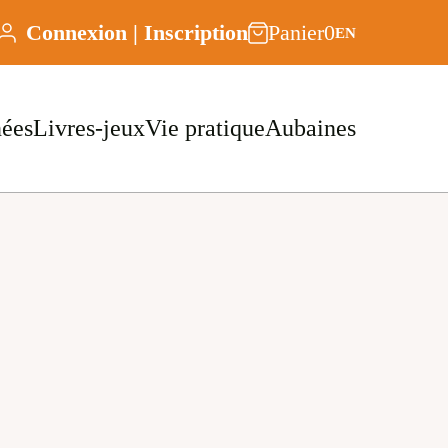
Connexion | Inscription
Panier
0
EN
nées
Livres-jeux
Vie pratique
Aubaines