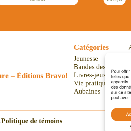
Catégories
Jeunesse
Bandes dessinées
Pour offri
Livres-jeux
ure
–
Éditions Bravo!
telles que
Vie pratique
appareils.
des donnée
Aubaines
sur ce sit
peut avoir 
Ac
Politique de témoins