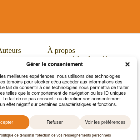
Auteurs
À propos
Enseignants
Service à la clientèle
Gérer le consentement
Actualités
Contact
Calendrier
Mon compte
r les meilleures expériences, nous utilisons des technologies
 les témoins pour stocker et/ou accéder aux informations des
Communiqués
 Le fait de consentir à ces technologies nous permettra de traiter
Concours
s telles que le comportement de navigation ou les ID uniques
e. Le fait de ne pas consentir ou de retirer son consentement
un effet négatif sur certaines caractéristiques et fonctions.
cepter
Refuser
Voir les préférences
2026 © Tous droits réservés
Politique de témoins
Protection de vos renseignements personnels