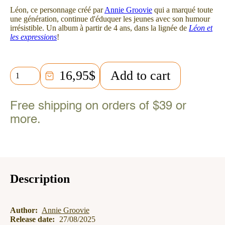
Léon, ce personnage créé par
Annie Groovie
qui a marqué toute
une génération, continue d'éduquer les jeunes avec son humour
irrésistible. Un album à partir de 4 ans, dans la lignée de
Léon et
les expressions
!
Léon
16,95
$
Add to cart
et
les
expressions
Free shipping on orders of $39 or
québécoises
quantity
more.
Description
Author:
Annie Groovie
Release date:
27/08/2025