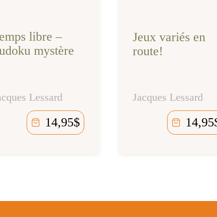
emps libre –
Jeux variés en
udoku mystère
route!
acques Lessard
Jacques Lessard
14,95
$
14,95