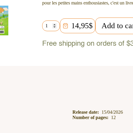
pour les petites mains enthousiastes, c'est un livre
Le
14,95
$
Add to ca
soleil
brille
sur
Free shipping on orders of $
la
rue
des
câlins
quantity
Release date:
15/04/2026
Number of pages:
12