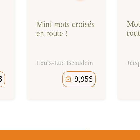
Mot
Mini mots croisés
rout
en route !
Louis-Luc Beaudoin
Jacq
$
9,95
$