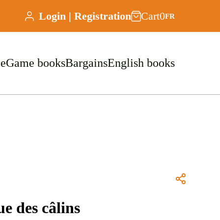
Login | Registration
Cart
0
FR
le
Game books
Bargains
English books
rue des câlins