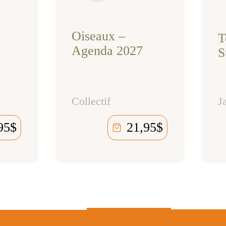
Oiseaux –
T
Agenda 2027
S
Collectif
J
95
$
21,95
$