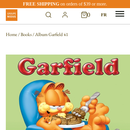
FREE SHIPPING
on orders of $39 or more.
0
FR
Home
/
Books
/ Album Garfield 41