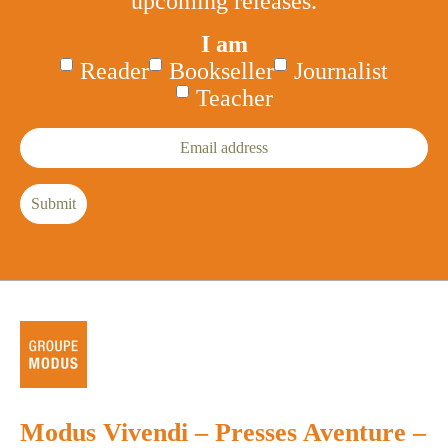
upcoming releases.
I am
Reader
Bookseller
Journalist
Teacher
Email
address
Submit
Modus Vivendi
–
Presses Aventure
–