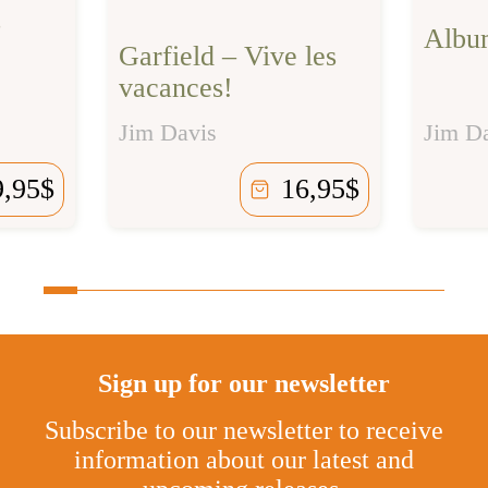
s
Album
Garfield – Vive les
vacances!
Jim Davis
Jim D
9,95
$
16,95
$
Sign up for our newsletter
Subscribe to our newsletter to receive
information about our latest and