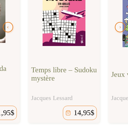
da
Temps libre – Sudoku
Jeux 
mystère
Jacques Lessard
Jacque
1,95
$
14,95
$